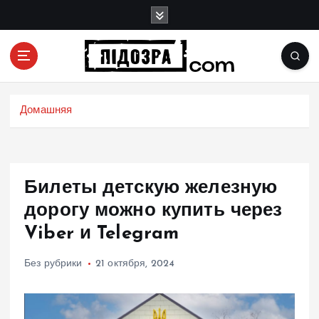
П
е
р
е
й
Подозрения и факты преступных действий в
т
экономике, политике и социальных сферах
и
Домашняя
жизни Украины и не только
к
с
о
д
Билеты детскую железную
е
р
дорогу можно купить через
ж
Viber и Telegram
и
м
Без рубрики
21 октября, 2024
о
м
у