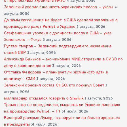
о перспективах Украины в НАТО
4 августа, 2026
Зеленский уволил еще шесть украинских послов, — указы
4
августа, 2026
До зимы соглашения не будет: в США сделали заявление о
производстве ракет Patriot в Украине
3 августа, 2026
Стефанишина уволена с должности посла в США — указ
Зеленского — Фокус
3 августа, 2026
Рустем Умеров — Зеленский подтвердил его назначение
главой СВР
3 августа, 2026
Александр Баньков — экс-чиновник МИД отправили в СИЗО по
делу о хищении донатов
3 августа, 2026
Отставка Федорова — планирует ли эксминистр идти в
политику — СМИ
3 августа, 2026
Зеленский обновил состав СНБО: кто покинул Совет
3
августа, 2026
миллиардер отказался говорить о Starlink
1 августа, 2026
Трамп пока не определился, выдавать ли Украине лицензию
на производство Patriot, — FT
31 июля, 2026
Билецкий раскрыл Лумер, планирует ли он баллотироваться
в президенты
31 июля, 2026