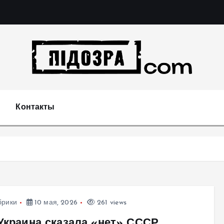
Подозрения и факты преступных действий в экономи
т
Контакты
брики
10 мая, 2026
261 views
 Украина сказала «нет» СССР