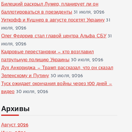
Билецкий раскрыл Лумер, планирует ли он
баллотироваться в президенты
31 июля, 2026
Уиткофф и Кушнер в августе посетят Украину
31
июля, 2026
Олег Федорив стал главой центра Альфа СБУ
31
июля, 2026
Кадровые перестановки — кто возглавил
патрульную полицию Украины
30 июля, 2026
Дух Анкориджа — Трамп рассказал, что он сказал
Зеленскому и Путину
30 июля, 2026
Туск ожидает окончания войны через 100 дней —
видео
30 июля, 2026
Архивы
Август 2026