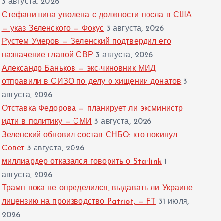
3 августа, 2026
Стефанишина уволена с должности посла в США
— указ Зеленского — Фокус
3 августа, 2026
Рустем Умеров — Зеленский подтвердил его
назначение главой СВР
3 августа, 2026
Александр Баньков — экс-чиновник МИД
отправили в СИЗО по делу о хищении донатов
3
августа, 2026
Отставка Федорова — планирует ли эксминистр
идти в политику — СМИ
3 августа, 2026
Зеленский обновил состав СНБО: кто покинул
Совет
3 августа, 2026
миллиардер отказался говорить о Starlink
1
августа, 2026
Трамп пока не определился, выдавать ли Украине
лицензию на производство Patriot, — FT
31 июля,
2026