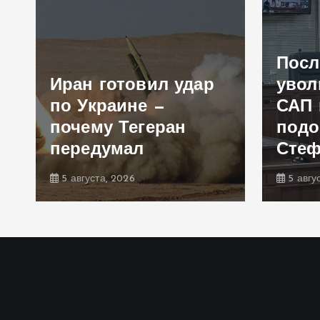
Посл
Иран готовил удар
увол
по Украине —
САП 
почему Тегеран
подо
передумал
Сте
5 августа, 2026
5 авгу