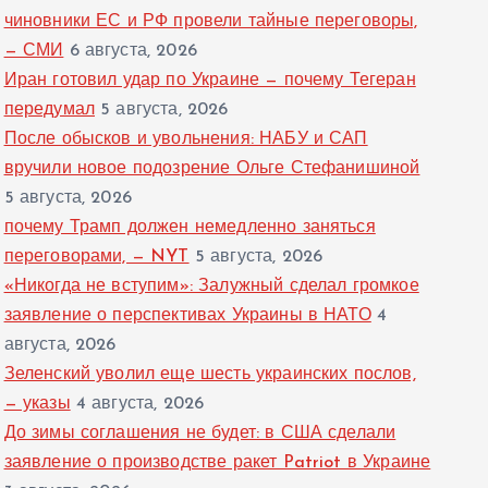
чиновники ЕС и РФ провели тайные переговоры,
— СМИ
6 августа, 2026
Иран готовил удар по Украине — почему Тегеран
передумал
5 августа, 2026
После обысков и увольнения: НАБУ и САП
вручили новое подозрение Ольге Стефанишиной
5 августа, 2026
почему Трамп должен немедленно заняться
переговорами, — NYT
5 августа, 2026
«Никогда не вступим»: Залужный сделал громкое
заявление о перспективах Украины в НАТО
4
августа, 2026
Зеленский уволил еще шесть украинских послов,
— указы
4 августа, 2026
До зимы соглашения не будет: в США сделали
заявление о производстве ракет Patriot в Украине