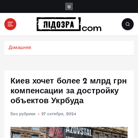
П
е
р
е
й
Подозрения и факты преступных действий в
т
экономике, политике и социальных сферах
и
Домашняя
жизни Украины и не только
к
с
о
д
Киев хочет более 2 млрд грн
е
р
компенсации за достройку
ж
объектов Укрбуда
и
м
Без рубрики
27 октября, 2024
о
м
у