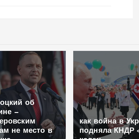
оцкий об
ине —
еровским
как война в Ук
ам не место в
подняла КНДР 