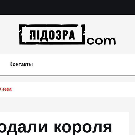
Подозрения и факты преступных действий в эконо
не 
Контакты
Киева
одали короля