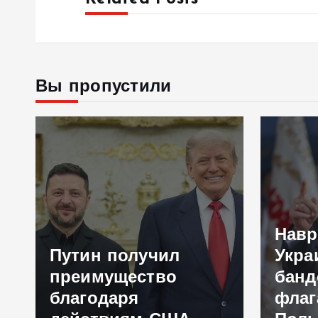
Вы пропустили
Навр
Путин получил
Укра
преимущество
банд
благодаря
флаг