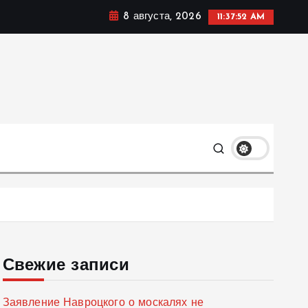
8 августа, 2026
11:37:53 AM
мике, политике и социальных сферах жизни Украины и
только
Свежие записи
Заявление Навроцкого о москалях не