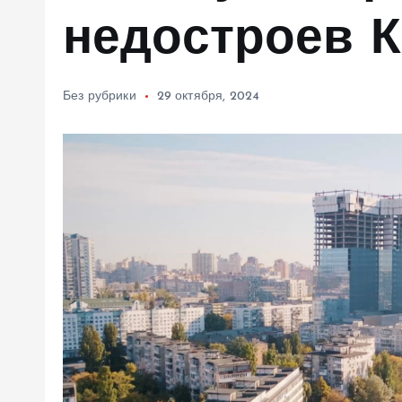
м
недостроев 
у
Без рубрики
29 октября, 2024