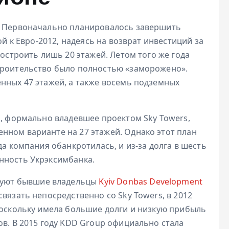
и. Первоначально планировалось завершить
ой к Евро-2012, надеясь на возврат инвестиций за
построить лишь 20 этажей. Летом того же года
троительство было полностью «заморожено».
нных 47 этажей, а также восемь подземных
а, формально владевшее проектом Sky Towers,
нном варианте на 27 этажей. Однако этот план
да компания обанкротилась, и из-за долга в шесть
нность Укрэксимбанка.
ируют бывшие владельцы
Kyiv Donbas Development
связать непосредственно со Sky Towers, в 2012
поскольку имела большие долги и низкую прибыль
ов. В 2015 году KDD Group официально стала