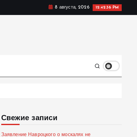
8 августа, 2026
12:42:37 PM
мике, политике и социальных сферах жизни Украины и
только
Свежие записи
Заявление Навроцкого о москалях не