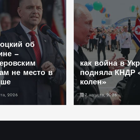
оцкий об
ине —
еровским
как война в Ук
ам не место в
подняла КНДР 
ьше
колен»
ста, 2026
7 августа, 2026