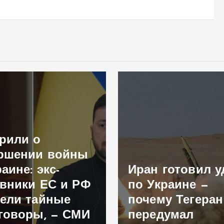
ли о
ении войны
не: экс-
Иран готовил уда
ики ЕС и РФ
по Украине —
и тайные
почему Тегеран
воры, — СМИ
передумал