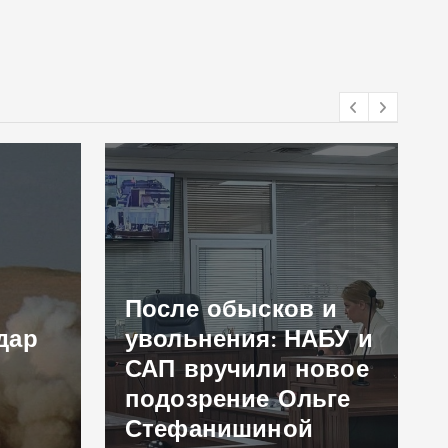
После обысков и
по
р
увольнения: НАБУ и
до
САП вручили новое
за
подозрение Ольге
пе
Стефанишиной
NY