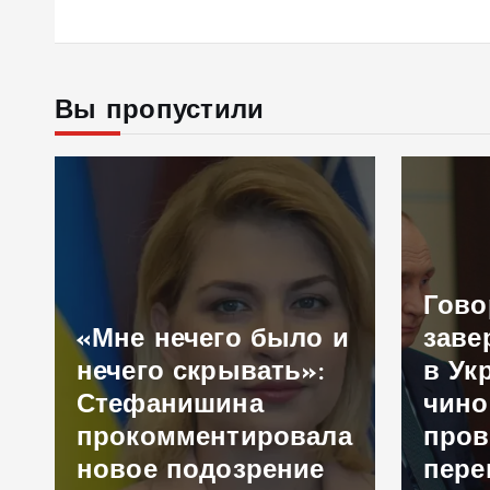
Вы пропустили
Говори
«Мне нечего было и
заверш
нечего скрывать»:
в Украи
Стефанишина
чиновн
прокомментировала
провел
новое подозрение
перего