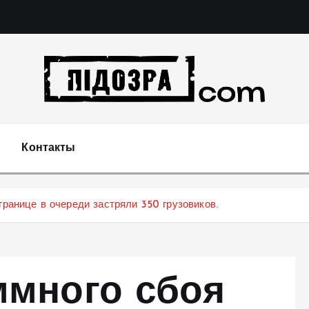
Подозрения и факты преступных действий в эконо
не 
Контакты
границе в очереди застряли 350 грузовиков.
ммного сбоя