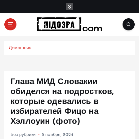
П
е
р
е
й
Подозрения и факты преступных действий в
т
экономике, политике и социальных сферах
и
Домашняя
жизни Украины и не только
к
с
о
д
Глава МИД Словакии
е
р
обиделся на подростков,
ж
которые одевались в
и
избирателей Фицо на
м
о
Хэллоуин (фото)
м
у
Без рубрики
5 ноября, 2024