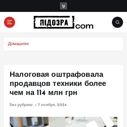
П
е
р
е
й
Подозрения и факты преступных действий в
т
экономике, политике и социальных сферах
и
Домашняя
жизни Украины и не только
к
с
о
д
Налоговая оштрафовала
е
р
продавцов техники более
ж
чем на 114 млн грн
и
м
Без рубрики
7 ноября, 2024
о
м
у