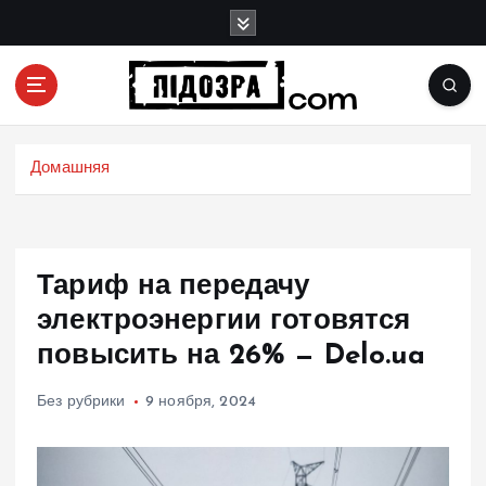
П
е
р
е
й
Подозрения и факты преступных действий в
т
экономике, политике и социальных сферах
и
Домашняя
жизни Украины и не только
к
с
о
д
Тариф на передачу
е
р
электроэнергии готовятся
ж
повысить на 26% — Delo.ua
и
м
Без рубрики
9 ноября, 2024
о
м
у