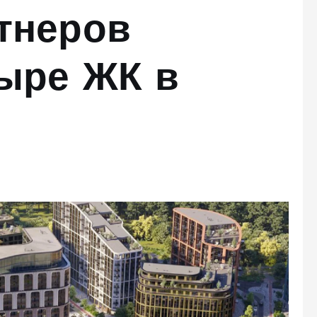
тнеров
тыре ЖК в