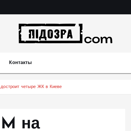
Подозрения и факты преступных действий в эконо
не 
Контакты
 достроит четыре ЖК в Киеве
IM на