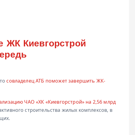
е ЖК Киевгорстрой
чередь
что
совладелец АТБ поможет завершить ЖК-
ализацию ЧАО «ХК «Киевгорстрой» на 2,56 млрд
активного строительства жилых комплексов, в
щих.