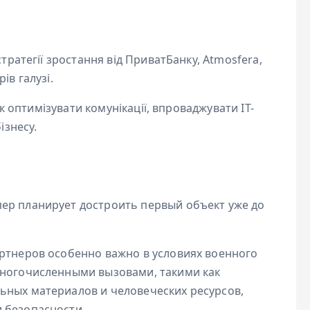
стратегії зростання від ПриватБанку, Atmosfera,
ів галузі.
як оптимізувати комунікації, впроваджувати ІТ-
ізнесу.
ер планирует достроить первый объект уже до
артнеров особенно важно в условиях военного
многочисленными вызовами, такими как
ьных материалов и человеческих ресурсов,
 безопасности.