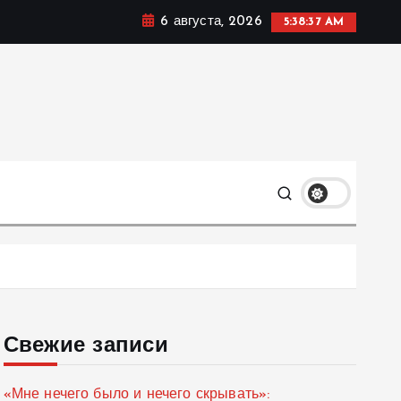
6 августа, 2026
5:38:38 AM
мике, политике и социальных сферах жизни Украины и
только
Свежие записи
«Мне нечего было и нечего скрывать»: