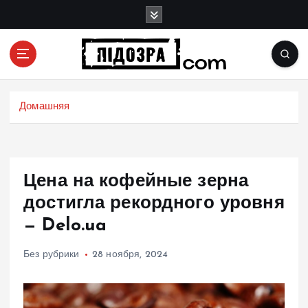
П
е
р
е
й
Подозрения и факты преступных действий в
т
экономике, политике и социальных сферах
и
Домашняя
жизни Украины и не только
к
с
о
д
Цена на кофейные зерна
е
р
достигла рекордного уровня
ж
— Delo.ua
и
м
Без рубрики
28 ноября, 2024
о
м
у