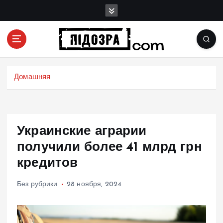
П
е
р
е
й
Подозрения и факты преступных действий в
т
экономике, политике и социальных сферах
и
Домашняя
жизни Украины и не только
к
с
о
д
Украинские аграрии
е
р
получили более 41 млрд грн
ж
кредитов
и
м
Без рубрики
28 ноября, 2024
о
м
у