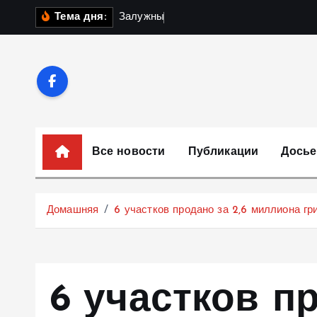
П
З
а
л
у
ж
н
ы
й
о
б
ъ
я
с
Тема дня:
е
р
е
й
т
и
к
Все новости
Публикации
Досье
с
о
д
Домашняя
6 участков продано за 2,6 миллиона гр
е
р
ж
и
6 участков пр
м
о