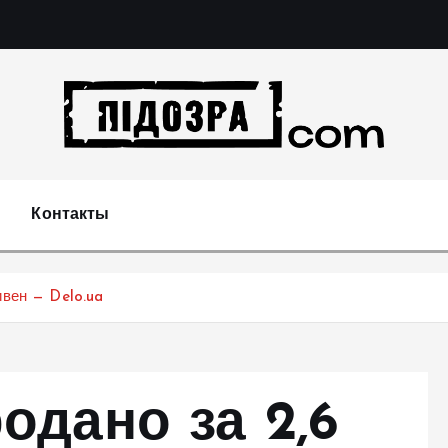
Подозрения и факты преступных действий в эконо
не 
Контакты
ивен — Delo.ua
одано за 2,6