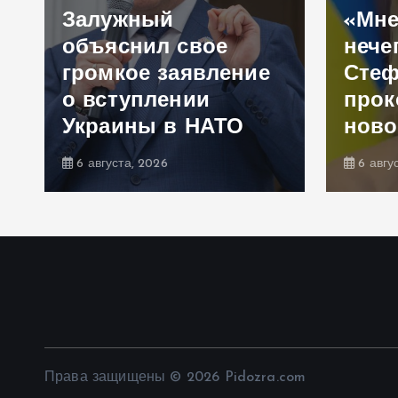
Залужный
«Мне
объяснил свое
нече
громкое заявление
Сте
,
о вступлении
прок
Украины в НАТО
ново
6 августа, 2026
6 авгу
Права защищены © 2026 Pidozra.com