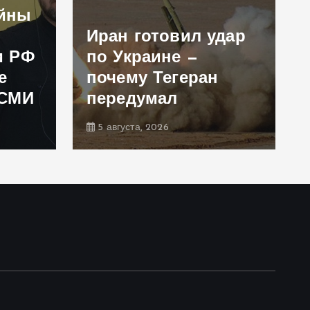
ойны
Иран готовил удар
и РФ
по Украине —
е
почему Тегеран
 СМИ
передумал
5 августа, 2026