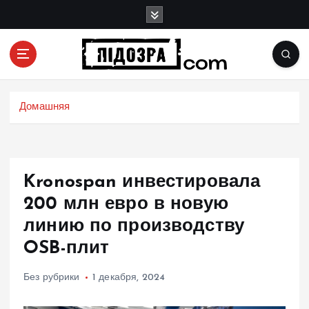
П
е
р
е
й
Подозрения и факты преступных действий в
т
экономике, политике и социальных сферах
и
Домашняя
жизни Украины и не только
к
с
о
д
Kronospan инвестировала
е
р
200 млн евро в новую
ж
линию по производству
и
OSB-плит
м
о
м
Без рубрики
1 декабря, 2024
у