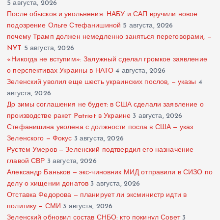
5 августа, 2026
После обысков и увольнения: НАБУ и САП вручили новое
подозрение Ольге Стефанишиной
5 августа, 2026
почему Трамп должен немедленно заняться переговорами, —
NYT
5 августа, 2026
«Никогда не вступим»: Залужный сделал громкое заявление
о перспективах Украины в НАТО
4 августа, 2026
Зеленский уволил еще шесть украинских послов, — указы
4
августа, 2026
До зимы соглашения не будет: в США сделали заявление о
производстве ракет Patriot в Украине
3 августа, 2026
Стефанишина уволена с должности посла в США — указ
Зеленского — Фокус
3 августа, 2026
Рустем Умеров — Зеленский подтвердил его назначение
главой СВР
3 августа, 2026
Александр Баньков — экс-чиновник МИД отправили в СИЗО по
делу о хищении донатов
3 августа, 2026
Отставка Федорова — планирует ли эксминистр идти в
политику — СМИ
3 августа, 2026
Зеленский обновил состав СНБО: кто покинул Совет
3