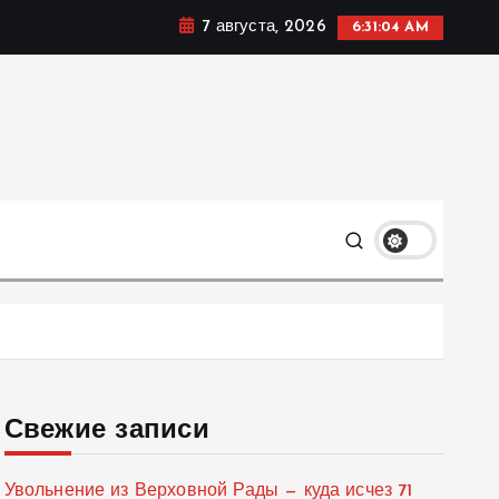
7 августа, 2026
6:31:05 AM
мике, политике и социальных сферах жизни Украины и
только
Свежие записи
Увольнение из Верховной Рады — куда исчез 71