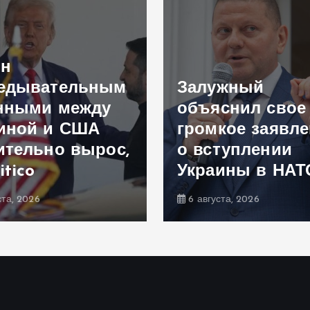
ен
едывательным
Залужный
нными между
объяснил свое
иной и США
громкое заявл
ительно вырос,
о вступлении
itico
Украины в НАТ
ста, 2026
6 августа, 2026