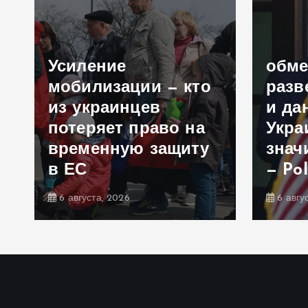
Усиление
обм
мобилизации — кто
разв
из украинцев
и да
потеряет право на
Укра
временную защиту
знач
в ЕС
— Pol
6 августа, 2026
6 авгу