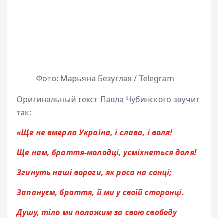
Фото: Марьяна Безуглая / Telegram
Оригинальный текст Павла Чубинского звучит
так:
«Ще не вмерла Україна, і слава, і воля!
Ще нам, браття-молодці, усміхнеться доля!
Згинуть наші вороги, як роса на сонці;
Запануєм, браття, й ми у своїй сторонці.
Душу, тіло ми положим за свою свободу