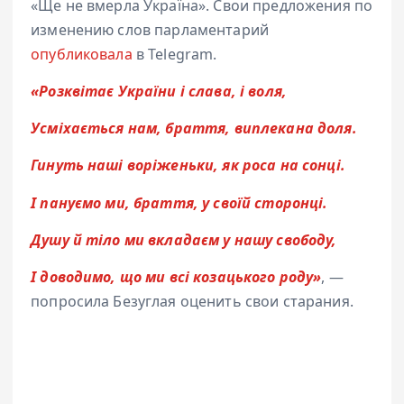
«Ще не вмерла Україна». Свои предложения по
изменению слов парламентарий
опубликовала
в Telegram.
«Розквітає України і слава, і воля,
Усміхається нам, браття, виплекана доля.
Гинуть наші воріженьки, як роса на сонці.
І пануємо ми, браття, у своїй сторонці.
Душу й тіло ми вкладаєм у нашу свободу,
І доводимо, що ми всі козацького роду»
, —
попросила Безуглая оценить свои старания.