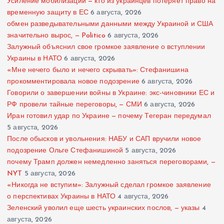
Усиление мобилизации — кто из украинцев потеряет право на
временную защиту в ЕС
6 августа, 2026
обмен разведывательными данными между Украиной и США
значительно вырос, — Politico
6 августа, 2026
Залужный объяснил свое громкое заявление о вступлении
Украины в НАТО
6 августа, 2026
«Мне нечего было и нечего скрывать»: Стефанишина
прокомментировала новое подозрение
6 августа, 2026
Говорили о завершении войны в Украине: экс-чиновники ЕС и
РФ провели тайные переговоры, — СМИ
6 августа, 2026
Иран готовил удар по Украине — почему Тегеран передумал
5 августа, 2026
После обысков и увольнения: НАБУ и САП вручили новое
подозрение Ольге Стефанишиной
5 августа, 2026
почему Трамп должен немедленно заняться переговорами, —
NYT
5 августа, 2026
«Никогда не вступим»: Залужный сделал громкое заявление
о перспективах Украины в НАТО
4 августа, 2026
Зеленский уволил еще шесть украинских послов, — указы
4
августа, 2026