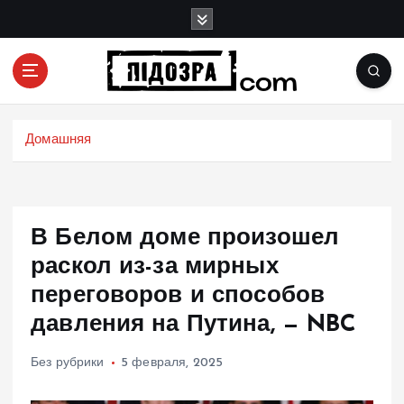
П
е
р
е
й
Подозрения и факты преступных действий в
т
экономике, политике и социальных сферах
и
Домашняя
жизни Украины и не только
к
с
о
д
В Белом доме произошел
е
р
раскол из-за мирных
ж
переговоров и способов
и
давления на Путина, — NBC
м
о
м
Без рубрики
5 февраля, 2025
у