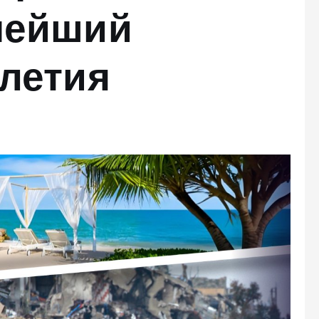
нейший
летия