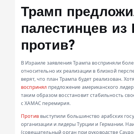
Трамп предложи
палестинцев из Г
против?
В Израиле заявления Трампа восприняли боле
относительно их реализации в близкой перс
верят, что план Трампа будет реализован. Хо
воспринял
предложение американского лидера
таким образом восстановит стабильность св
с ХАМАС перемирия.
Против
выступили большинство арабских госу
организации и лидеры Турции и Германии. На
(совещательный орган при руководстве Саудо