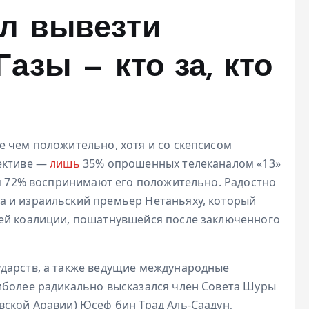
л вывезти
азы — кто за, кто
е чем положительно, хотя и со скепсисом
пективе —
лишь
35% опрошенных телеканалом «13»
тя 72% воспринимают его положительно. Радостно
 и израильский премьер Нетаньяху, который
оей коалиции, пошатнувшейся после заключенного
дарств, а также ведущие международные
иболее радикально высказался член Совета Шуры
вской Аравии) Юсеф бин Трад Аль-Саадун,