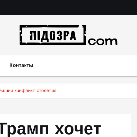
Подозрения и факты преступных действий в эконо
не 
Контакты
нейший конфликт столетия
Трамп хочет