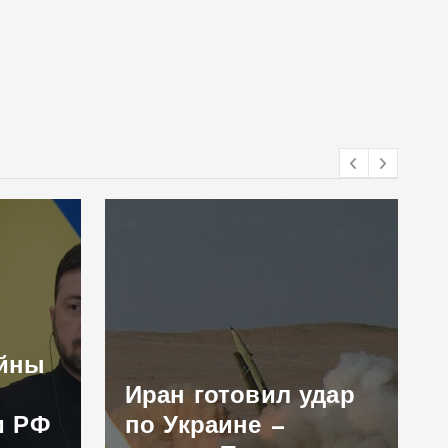
ойны
Иран готовил удар
и РФ
по Украине —