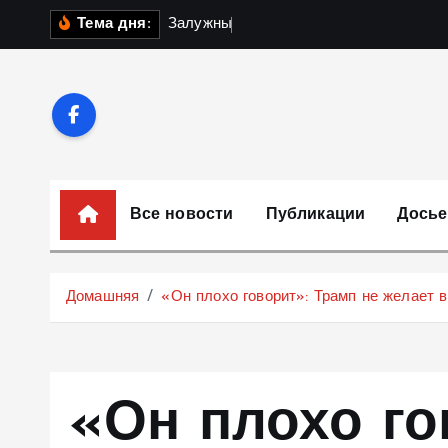
П
З
а
л
у
ж
н
ы
й
о
б
ъ
я
с
Тема дня:
е
р
е
й
т
и
к
Все новости
Публикации
Досье
с
о
д
Домашняя
«Он плохо говорит»: Трамп не желает в
е
р
ж
и
«Он плохо го
м
о