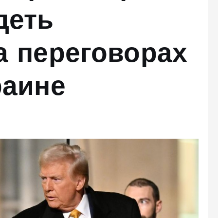
деть
а переговорах
раине