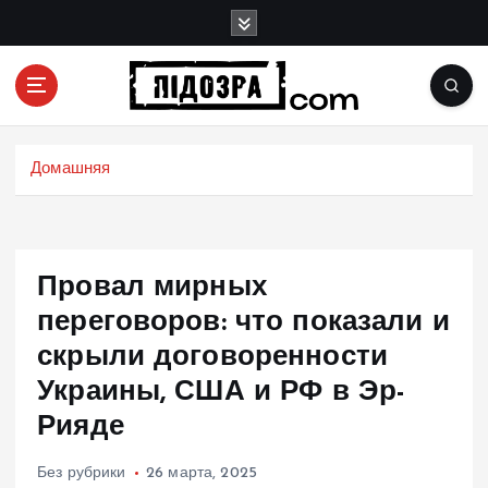
П
е
р
е
й
Подозрения и факты преступных действий в
т
экономике, политике и социальных сферах
и
Домашняя
жизни Украины и не только
к
с
о
д
Провал мирных
е
р
переговоров: что показали и
ж
скрыли договоренности
и
Украины, США и РФ в Эр-
м
о
Рияде
м
у
Без рубрики
26 марта, 2025