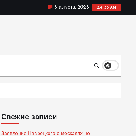
8 августа, 2026
2:41:36 AM
мике, политике и социальных сферах жизни Украины и
только
Свежие записи
Заявление Навроцкого о москалях не