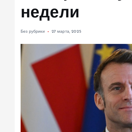
м
недели
у
Без рубрики
27 марта, 2025