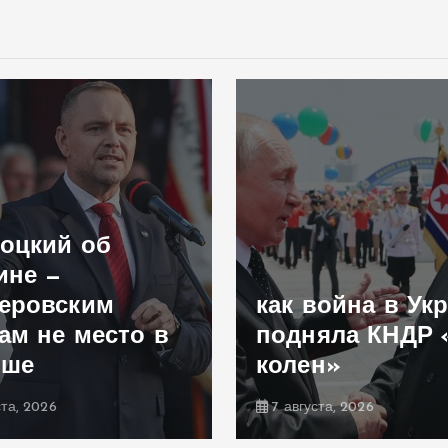
оцкий об
ине —
еровским
как война в Ук
ам не место в
подняла КНДР 
ьше
колен»
ста, 2026
7 августа, 2026