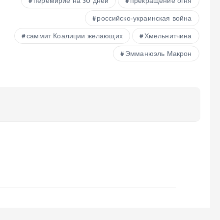
перемирие на 30 дней
прекращение огня
российско-украинская война
саммит Коалиции желающих
Хмельнитчина
Эмманюэль Макрон