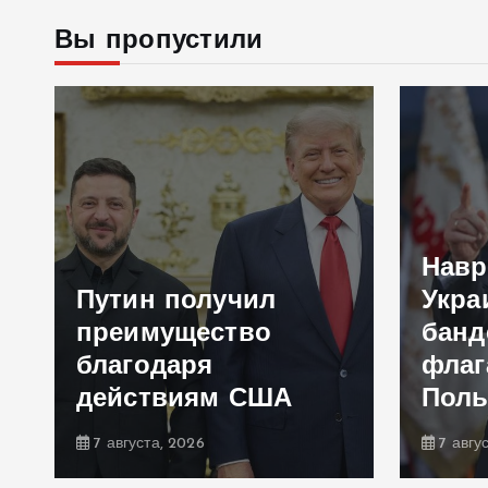
Вы пропустили
Навр
Путин получил
Укра
преимущество
банд
благодаря
флаг
действиям США
Пол
7 августа, 2026
7 авгу