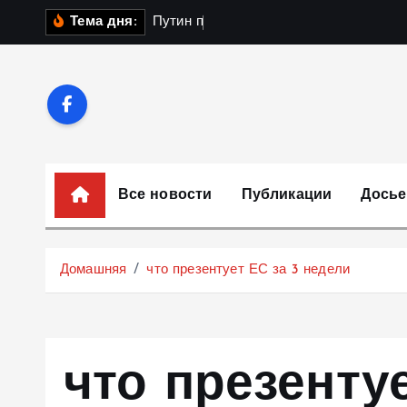
П
П
у
т
и
н
п
о
л
у
ч
и
л
Тема дня:
е
р
е
й
т
и
к
Все новости
Публикации
Досье
с
о
д
Домашняя
что презентует ЕС за 3 недели
е
р
ж
и
что презентуе
м
о