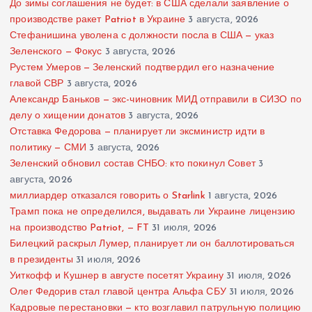
До зимы соглашения не будет: в США сделали заявление о
производстве ракет Patriot в Украине
3 августа, 2026
Стефанишина уволена с должности посла в США — указ
Зеленского — Фокус
3 августа, 2026
Рустем Умеров — Зеленский подтвердил его назначение
главой СВР
3 августа, 2026
Александр Баньков — экс-чиновник МИД отправили в СИЗО по
делу о хищении донатов
3 августа, 2026
Отставка Федорова — планирует ли эксминистр идти в
политику — СМИ
3 августа, 2026
Зеленский обновил состав СНБО: кто покинул Совет
3
августа, 2026
миллиардер отказался говорить о Starlink
1 августа, 2026
Трамп пока не определился, выдавать ли Украине лицензию
на производство Patriot, — FT
31 июля, 2026
Билецкий раскрыл Лумер, планирует ли он баллотироваться
в президенты
31 июля, 2026
Уиткофф и Кушнер в августе посетят Украину
31 июля, 2026
Олег Федорив стал главой центра Альфа СБУ
31 июля, 2026
Кадровые перестановки — кто возглавил патрульную полицию