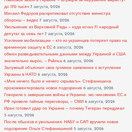
Языковой закон в Украине — штрафы за нарушение вырастут
до 170 тысяч
7 августа, 2026
Михаил Федоров раскритиковал отсутствие министра
обороны — видео
7 августа, 2026
Увольнение из Верховной Рады — куда исчез 71 народный
депутат за семь лет
7 августа, 2026
Усиление мобилизации — кто из украинцев потеряет право на
временную защиту в ЕС
6 августа, 2026
обмен разведывательными данными между Украиной и США
значительно вырос, — Politico
6 августа, 2026
Залужный объяснил свое громкое заявление о вступлении
Украины в НАТО
6 августа, 2026
«Мне нечего было и нечего скрывать»: Стефанишина
прокомментировала новое подозрение
6 августа, 2026
Говорили о завершении войны в Украине: экс-чиновники ЕС и
РФ провели тайные переговоры, — СМИ
6 августа, 2026
Иран готовил удар по Украине — почему Тегеран передумал
5 августа, 2026
После обысков и увольнения: НАБУ и САП вручили новое
подозрение Ольге Стефанишиной
5 августа, 2026