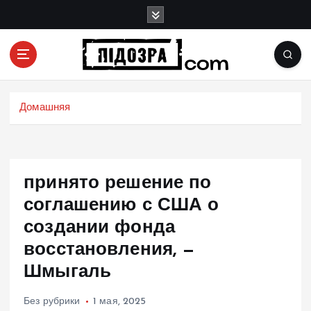
П
е
р
е
й
Подозрения и факты преступных действий в
т
экономике, политике и социальных сферах
и
Домашняя
жизни Украины и не только
к
с
о
д
принято решение по
е
р
соглашению с США о
ж
создании фонда
и
восстановления, —
м
о
Шмыгаль
м
у
Без рубрики
1 мая, 2025