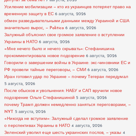
депутат за семь лет
7 августа, 2026
Усиление мобилизации — кто из украинцев потеряет право на
временную защиту в ЕС
6 августа, 2026
обмен разведывательными данными между Украиной и США
значительно вырос, — Politico
6 августа, 2026
Залужный объяснил свое громкое заявление о вступлении
Украины в НАТО
6 августа, 2026
«Мне нечего было и нечего скрывать»: Стефанишина
прокомментировала новое подозрение
6 августа, 2026
Говорили о завершении войны в Украине: экс-чиновники ЕС и
РФ провели тайные переговоры, — СМИ
6 августа, 2026
Иран готовил удар по Украине — почему Тегеран передумал
5 августа, 2026
После обысков и увольнения: НАБУ и САП вручили новое
подозрение Ольге Стефанишиной
5 августа, 2026
почему Трамп должен немедленно заняться переговорами, —
NYT
5 августа, 2026
«Никогда не вступим»: Залужный сделал громкое заявление
о перспективах Украины в НАТО
4 августа, 2026
Зеленский уволил еще шесть украинских послов, — указы
4