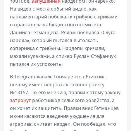
YouTube,
запущенная
нардепом Гончаренко.
На видео с места событий видно, как
парламентарий побежал к трибуне с криками
о правках главы бюджетного комитета
Даниила Гетманцева. Рядом появился «Слуга
народа», который пытался вытолкать
соперника с трибуны. Нардепы кричали,
махали кулаками, а спикер Руслан Стефанчук
пытался их успокоить.
В Telegram-канале Гончаренко объяснил,
почему имеет вопросы к законопроекту
№13157. По его мнению, правки к этому закону
затронут
работников сельского хозяйства, а
он хочет их защитить. Правки внес Гетманцев
и они касаются введения ухудшения для
аграриев, считает нардеп. Он пообещал, что