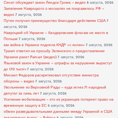
Сенат обсуждает закон Линдси Грэма — видео
8 августа, 2026
Заявление Навроцкого о москалях не понравилось РФ —
видео
7 августа, 2026
Путин получил преимущество благодаря действиям США
7
августа, 2026
Навроцкий об Украине — бандеровским флагам не место в
Польше
7 августа, 2026
как война в Украине подняла КНДР «с колен»
7 августа, 2026
Трамп ответил на просьбу Зеленского о предоставлении
Украине ракет Patriot (видео)
7 августа, 2026
Языковой закон в Украине — штрафы за нарушение вырастут
до 170 тысяч
7 августа, 2026
Михаил Федоров раскритиковал отсутствие министра
обороны — видео
7 августа, 2026
Увольнение из Верховной Рады — куда исчез 71 народный
депутат за семь лет
7 августа, 2026
Усиление мобилизации — кто из украинцев потеряет право на
временную защиту в ЕС
6 августа, 2026
обмен разведывательными данными между Украиной и США
значительно вырос, — Politico
6 августа, 2026