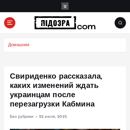
П
е
р
е
й
Подозрения и факты преступных действий в
т
экономике, политике и социальных сферах
и
Домашняя
жизни Украины и не только
к
с
о
д
Свириденко рассказала,
е
р
каких изменений ждать
ж
украинцам после
и
перезагрузки Кабмина
м
о
м
Без рубрики
22 июля, 2025
у