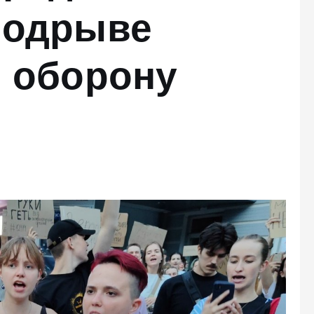
подрыве
в оборону