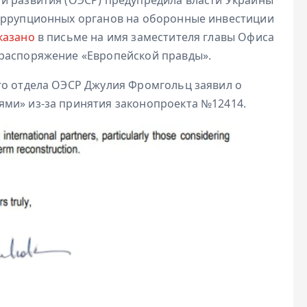
коррупционных органов на оборонные инвестиции
казано
в письме на имя заместителя главы Офиса
 распоряжение «Европейской правды».
го отдела ОЭСР Джулия Фромгольц заявил о
ми» из-за принятия законопроекта №12414.