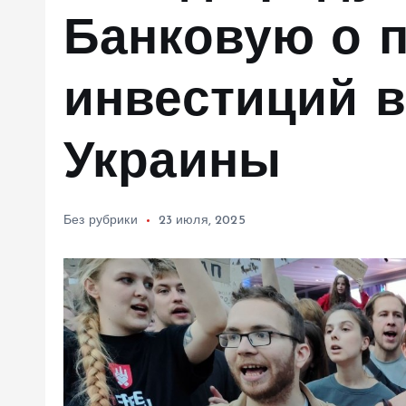
м
Банковую о 
у
инвестиций 
Украины
Без рубрики
23 июля, 2025