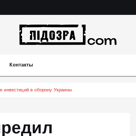
Подозрения и факты преступных действий в эконо
не 
Контакты
е инвестиций в оборону Украины
предил