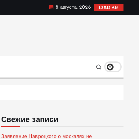
8 августа, 2026
1:38:14 AM
мике, политике и социальных сферах жизни Украины и
только
Свежие записи
Заявление Навроцкого о москалях не