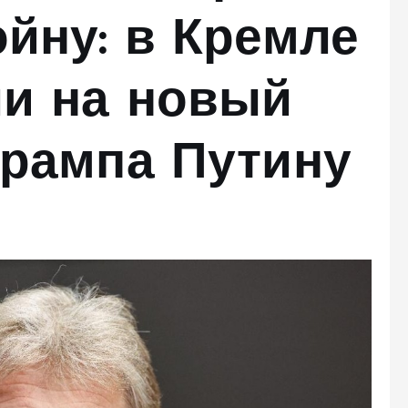
йну: в Кремле
ли на новый
Трампа Путину