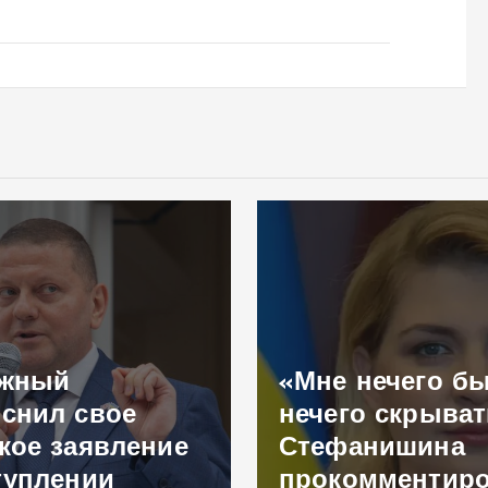
ужный
«Мне нечего б
снил свое
нечего скрыват
кое заявление
Стефанишина
туплении
прокомментир