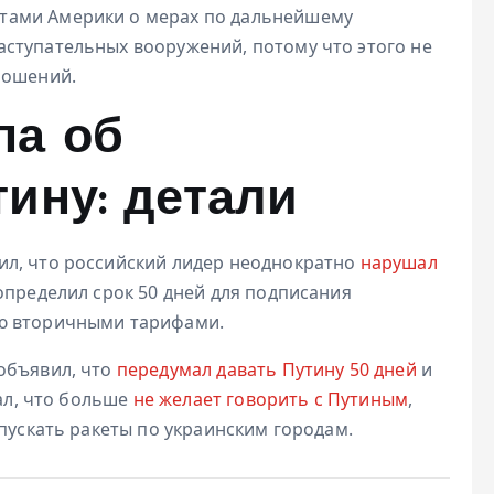
тами Америки о мерах по дальнейшему
ступательных вооружений, потому что этого не
ношений.
па об
ину: детали
ил, что российский лидер неоднократно
нарушал
 определил срок 50 дней для подписания
лю вторичными тарифами.
объявил, что
передумал давать Путину 50 дней
и
зал, что больше
не желает говорить с Путиным
,
апускать ракеты по украинским городам.