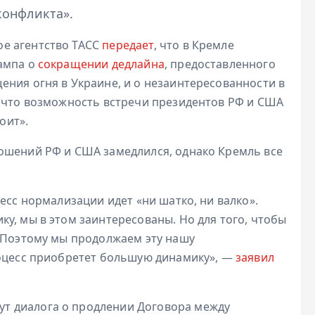
конфликта».
е агентство ТАСС
передает
, что в Кремле
ампа о
сокращении дедлайна
, предоставленного
ения огня в Украине, и о незаинтересованности в
, что возможность встречи президентов РФ и США
оит».
ошений РФ и США замедлился, однако Кремль все
есс нормализации идет «ни шатко, ни валко».
у, мы в этом заинтересованы. Но для того, чтобы
. Поэтому мы продолжаем эту нашу
роцесс приобретет большую динамику», —
заявил
едут диалога о продлении Договора между