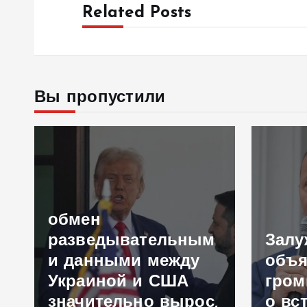
Related Posts
Вы пропустили
обмен
разведывательным
Зал
и данными между
объя
Украиной и США
гром
значительно вырос,
о вс