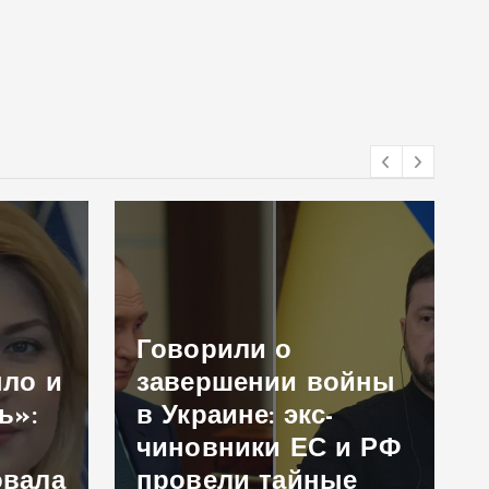
Говорили о
ыло и
завершении войны
ь»:
в Украине: экс-
чиновники ЕС и РФ
овала
провели тайные