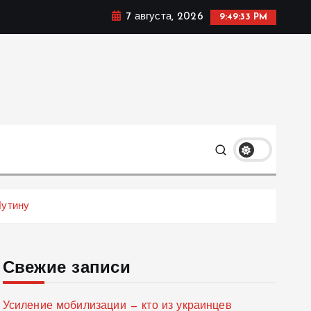
7 августа, 2026
9:49:34 PM
мике, политике и социальных сферах жизни Украины и
только
Путину
Свежие записи
Усиление мобилизации — кто из украинцев