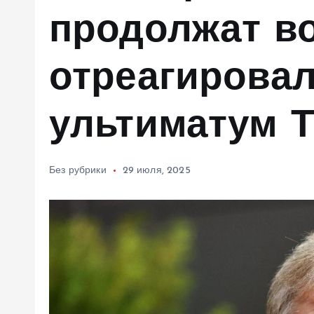
м
продолжат во
у
отреагирова
ультиматум 
Без рубрики
29 июля, 2025