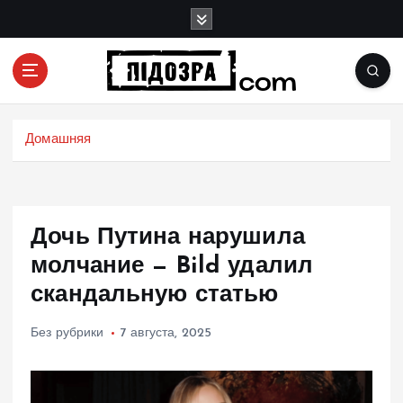
П
е
р
е
й
Подозрения и факты преступных действий в
т
экономике, политике и социальных сферах
и
Домашняя
жизни Украины и не только
к
с
о
д
Дочь Путина нарушила
е
р
молчание — Bild удалил
ж
скандальную статью
и
м
Без рубрики
7 августа, 2025
о
м
у