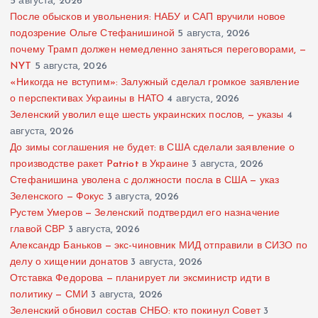
5 августа, 2026
После обысков и увольнения: НАБУ и САП вручили новое
подозрение Ольге Стефанишиной
5 августа, 2026
почему Трамп должен немедленно заняться переговорами, —
NYT
5 августа, 2026
«Никогда не вступим»: Залужный сделал громкое заявление
о перспективах Украины в НАТО
4 августа, 2026
Зеленский уволил еще шесть украинских послов, — указы
4
августа, 2026
До зимы соглашения не будет: в США сделали заявление о
производстве ракет Patriot в Украине
3 августа, 2026
Стефанишина уволена с должности посла в США — указ
Зеленского — Фокус
3 августа, 2026
Рустем Умеров — Зеленский подтвердил его назначение
главой СВР
3 августа, 2026
Александр Баньков — экс-чиновник МИД отправили в СИЗО по
делу о хищении донатов
3 августа, 2026
Отставка Федорова — планирует ли эксминистр идти в
политику — СМИ
3 августа, 2026
Зеленский обновил состав СНБО: кто покинул Совет
3