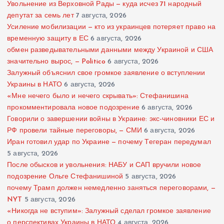
Увольнение из Верховной Рады — куда исчез 71 народный
депутат за семь лет
7 августа, 2026
Усиление мобилизации — кто из украинцев потеряет право на
временную защиту в ЕС
6 августа, 2026
обмен разведывательными данными между Украиной и США
значительно вырос, — Politico
6 августа, 2026
Залужный объяснил свое громкое заявление о вступлении
Украины в НАТО
6 августа, 2026
«Мне нечего было и нечего скрывать»: Стефанишина
прокомментировала новое подозрение
6 августа, 2026
Говорили о завершении войны в Украине: экс-чиновники ЕС и
РФ провели тайные переговоры, — СМИ
6 августа, 2026
Иран готовил удар по Украине — почему Тегеран передумал
5 августа, 2026
После обысков и увольнения: НАБУ и САП вручили новое
подозрение Ольге Стефанишиной
5 августа, 2026
почему Трамп должен немедленно заняться переговорами, —
NYT
5 августа, 2026
«Никогда не вступим»: Залужный сделал громкое заявление
о перспективах Украины в НАТО
4 августа, 2026