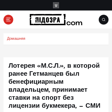
П
е
р
е
й
Подозрения и факты преступных действий в
т
экономике, политике и социальных сферах
и
Домашняя
жизни Украины и не только
к
с
о
д
Лотерея «М.С.Л.», в которой
е
р
ранее Гетманцев был
ж
бенефициарным
и
владельцем, принимает
м
о
ставки на спорт без
м
лицензии букмекера, — СМИ
у