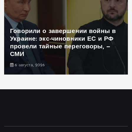
йны в
и РФ
, —
Иран готовил удар по Украи
почему Тегеран передумал
5 августа, 2026