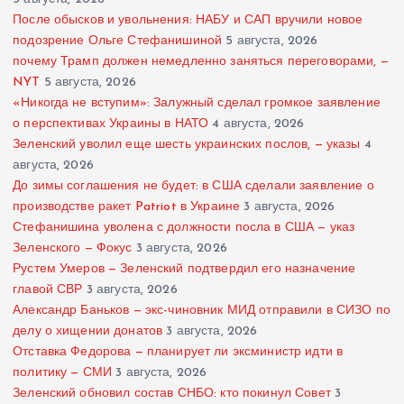
После обысков и увольнения: НАБУ и САП вручили новое
подозрение Ольге Стефанишиной
5 августа, 2026
почему Трамп должен немедленно заняться переговорами, —
NYT
5 августа, 2026
«Никогда не вступим»: Залужный сделал громкое заявление
о перспективах Украины в НАТО
4 августа, 2026
Зеленский уволил еще шесть украинских послов, — указы
4
августа, 2026
До зимы соглашения не будет: в США сделали заявление о
производстве ракет Patriot в Украине
3 августа, 2026
Стефанишина уволена с должности посла в США — указ
Зеленского — Фокус
3 августа, 2026
Рустем Умеров — Зеленский подтвердил его назначение
главой СВР
3 августа, 2026
Александр Баньков — экс-чиновник МИД отправили в СИЗО по
делу о хищении донатов
3 августа, 2026
Отставка Федорова — планирует ли эксминистр идти в
политику — СМИ
3 августа, 2026
Зеленский обновил состав СНБО: кто покинул Совет
3