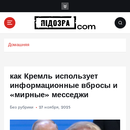
П
е
р
е
й
Подозрения и факты преступных действий в
т
экономике, политике и социальных сферах
и
Домашняя
жизни Украины и не только
к
с
о
д
как Кремль использует
е
р
информационные вбросы и
ж
«мирные» месседжи
и
м
Без рубрики
27 ноября, 2025
о
м
у