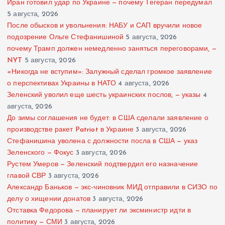
Иран готовил удар по Украине — почему Тегеран передумал
5 августа, 2026
После обысков и увольнения: НАБУ и САП вручили новое
подозрение Ольге Стефанишиной
5 августа, 2026
почему Трамп должен немедленно заняться переговорами, —
NYT
5 августа, 2026
«Никогда не вступим»: Залужный сделал громкое заявление
о перспективах Украины в НАТО
4 августа, 2026
Зеленский уволил еще шесть украинских послов, — указы
4
августа, 2026
До зимы соглашения не будет: в США сделали заявление о
производстве ракет Patriot в Украине
3 августа, 2026
Стефанишина уволена с должности посла в США — указ
Зеленского — Фокус
3 августа, 2026
Рустем Умеров — Зеленский подтвердил его назначение
главой СВР
3 августа, 2026
Александр Баньков — экс-чиновник МИД отправили в СИЗО по
делу о хищении донатов
3 августа, 2026
Отставка Федорова — планирует ли эксминистр идти в
политику — СМИ
3 августа, 2026