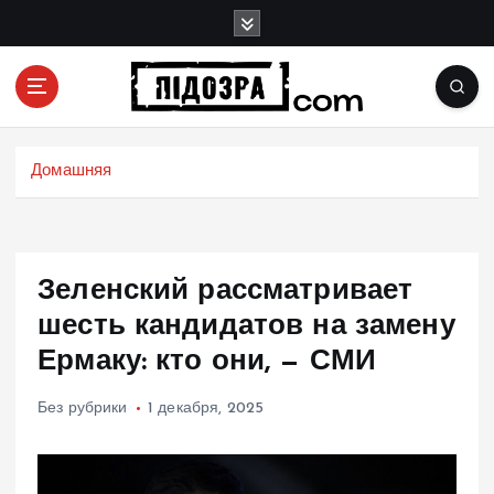
П
е
р
е
й
Подозрения и факты преступных действий в
т
экономике, политике и социальных сферах
и
Домашняя
жизни Украины и не только
к
с
о
д
Зеленский рассматривает
е
р
шесть кандидатов на замену
ж
Ермаку: кто они, — СМИ
и
м
Без рубрики
1 декабря, 2025
о
м
у