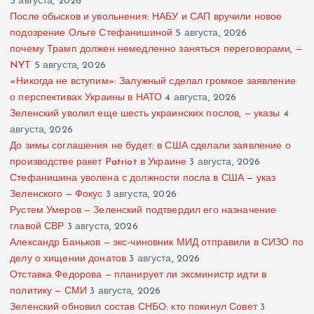
5 августа, 2026
После обысков и увольнения: НАБУ и САП вручили новое
подозрение Ольге Стефанишиной
5 августа, 2026
почему Трамп должен немедленно заняться переговорами, —
NYT
5 августа, 2026
«Никогда не вступим»: Залужный сделал громкое заявление
о перспективах Украины в НАТО
4 августа, 2026
Зеленский уволил еще шесть украинских послов, — указы
4
августа, 2026
До зимы соглашения не будет: в США сделали заявление о
производстве ракет Patriot в Украине
3 августа, 2026
Стефанишина уволена с должности посла в США — указ
Зеленского — Фокус
3 августа, 2026
Рустем Умеров — Зеленский подтвердил его назначение
главой СВР
3 августа, 2026
Александр Баньков — экс-чиновник МИД отправили в СИЗО по
делу о хищении донатов
3 августа, 2026
Отставка Федорова — планирует ли эксминистр идти в
политику — СМИ
3 августа, 2026
Зеленский обновил состав СНБО: кто покинул Совет
3