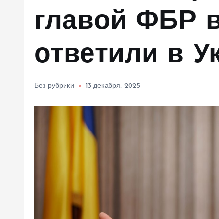
м
главой ФБР в
у
ответили в У
Без рубрики
13 декабря, 2025