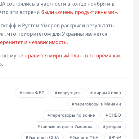
А состоялись в частности в конце ноября и в
 что эти встречи
были «очень продуктивными»
.
иткофф и Рустем Умеров раскрыли результаты
л, что приоритетом для Украины является
еренитет и независимость
.
енскому
не нравится мирный план, в то время как
о.
глава ФБР
коррупция
мирный план
переговоры в Майами
переговоры по войне
СНБО
тайные встречи Умерова
умеров
Умеров в США
Умеров ФБР
ФБР