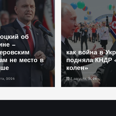
оцкий об
ине —
еровским
как война в Ук
ам не место в
подняла КНДР 
ьше
колен»
ста, 2026
7 августа, 2026