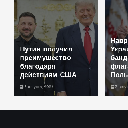
Навр
Путин получил
Укра
преимущество
банд
благодаря
флаг
действиям США
Пол
7 августа, 2026
7 авгу