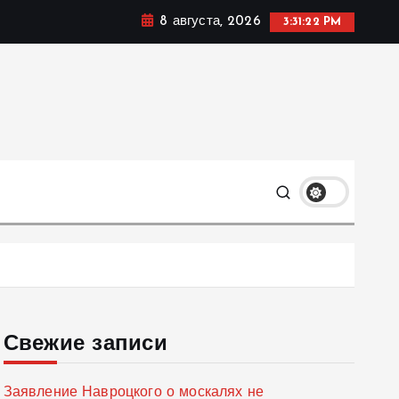
8 августа, 2026
3:31:23 PM
мике, политике и социальных сферах жизни Украины и
только
Свежие записи
Заявление Навроцкого о москалях не