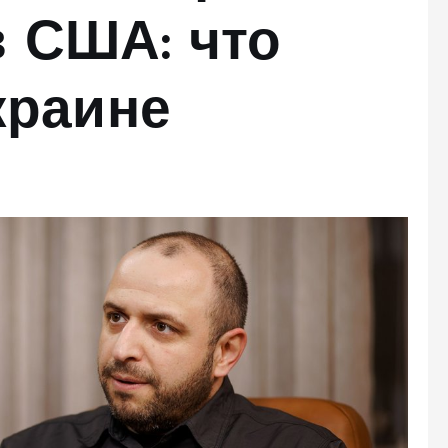
 США: что
краине