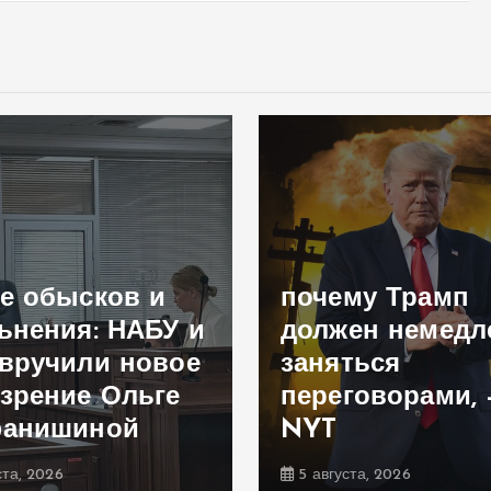
е обысков и
почему Трамп
ьнения: НАБУ и
должен немедл
вручили новое
заняться
зрение Ольге
переговорами, 
фанишиной
NYT
ста, 2026
5 августа, 2026