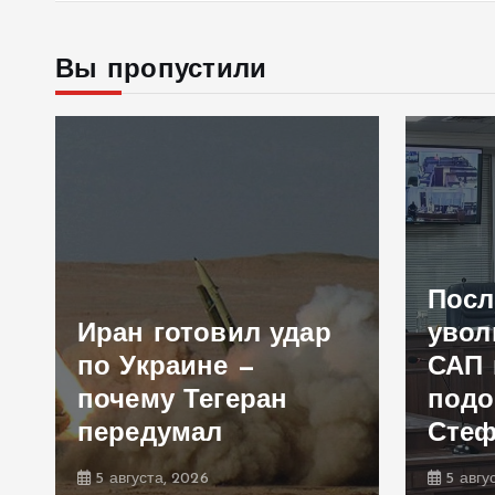
Вы пропустили
Посл
Иран готовил удар
увол
по Украине —
САП 
почему Тегеран
подо
передумал
Сте
5 августа, 2026
5 авгу