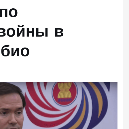
 по
войны в
убио