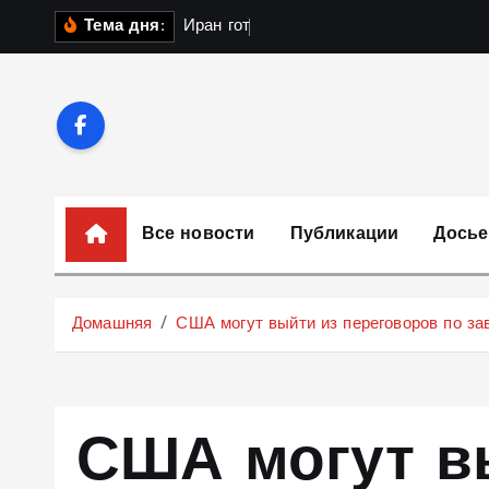
П
И
р
а
н
г
о
т
о
в
и
л
у
д
Тема дня:
е
р
е
й
т
и
к
Все новости
Публикации
Досье
с
о
д
Домашняя
США могут выйти из переговоров по за
е
р
ж
и
США могут в
м
о