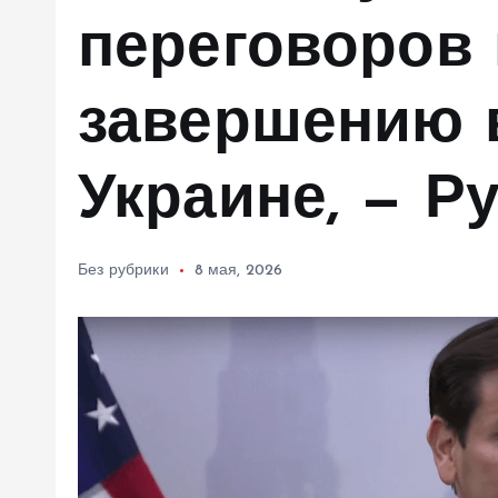
м
переговоров
у
завершению 
Украине, — Р
Без рубрики
8 мая, 2026