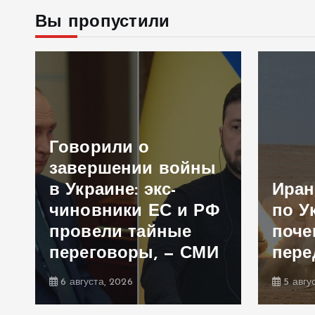
Вы пропустили
Говорили о
и
завершении войны
в Украине: экс-
Иран
чиновники ЕС и РФ
по У
а
провели тайные
поче
переговоры, — СМИ
пере
6 августа, 2026
5 авгу