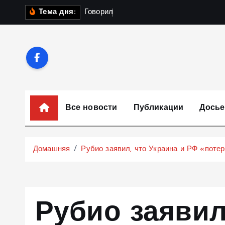
П
Г
о
в
о
р
и
л
и
о
з
а
в
Тема дня:
е
р
е
й
т
и
к
Все новости
Публикации
Досье
с
о
д
Домашняя
Рубио заявил, что Украина и РФ «потер
е
р
ж
и
Рубио заявил
м
о