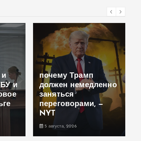
 и
почему Трамп
АБУ и
должен немедленно
овое
заняться
ьге
переговорами, —
NYT
5 августа, 2026