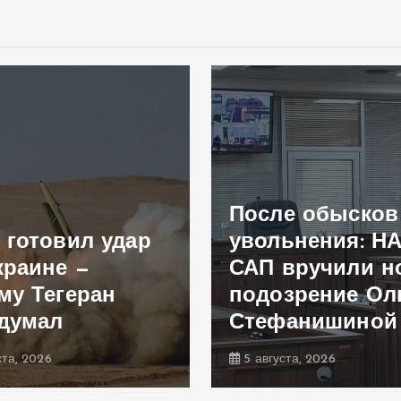
После обысков
 готовил удар
увольнения: Н
краине —
САП вручили н
му Тегеран
подозрение Ол
думал
Стефанишиной
ста, 2026
5 августа, 2026