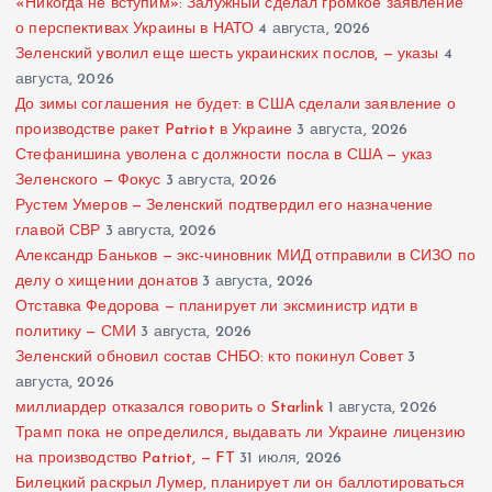
«Никогда не вступим»: Залужный сделал громкое заявление
о перспективах Украины в НАТО
4 августа, 2026
Зеленский уволил еще шесть украинских послов, — указы
4
августа, 2026
До зимы соглашения не будет: в США сделали заявление о
производстве ракет Patriot в Украине
3 августа, 2026
Стефанишина уволена с должности посла в США — указ
Зеленского — Фокус
3 августа, 2026
Рустем Умеров — Зеленский подтвердил его назначение
главой СВР
3 августа, 2026
Александр Баньков — экс-чиновник МИД отправили в СИЗО по
делу о хищении донатов
3 августа, 2026
Отставка Федорова — планирует ли эксминистр идти в
политику — СМИ
3 августа, 2026
Зеленский обновил состав СНБО: кто покинул Совет
3
августа, 2026
миллиардер отказался говорить о Starlink
1 августа, 2026
Трамп пока не определился, выдавать ли Украине лицензию
на производство Patriot, — FT
31 июля, 2026
Билецкий раскрыл Лумер, планирует ли он баллотироваться