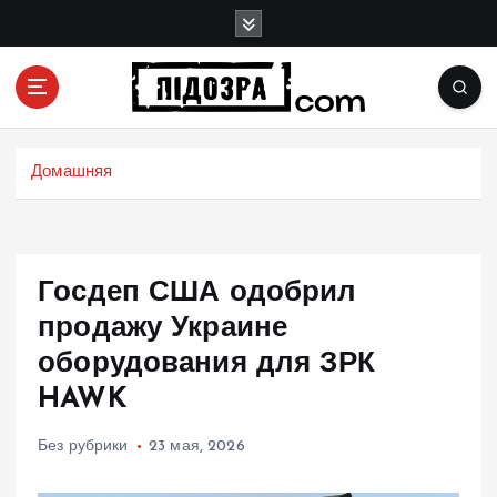
П
е
р
е
й
Подозрения и факты преступных действий в
т
экономике, политике и социальных сферах
и
Домашняя
жизни Украины и не только
к
с
о
д
Госдеп США одобрил
е
р
продажу Украине
ж
оборудования для ЗРК
и
HAWK
м
о
м
Без рубрики
23 мая, 2026
у