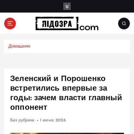
П
е
р
е
й
Подозрения и факты преступных действий в
т
экономике, политике и социальных сферах
и
Домашняя
жизни Украины и не только
к
с
о
д
Зеленский и Порошенко
е
р
встретились впервые за
ж
годы: зачем власти главный
и
оппонент
м
о
м
Без рубрики
1 июня, 2026
у