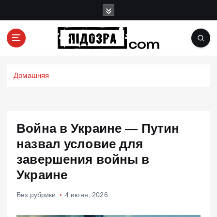
П
е
р
е
й
Подозрения и факты преступных действий в
т
экономике, политике и социальных сферах
и
Домашняя
жизни Украины и не только
к
с
о
д
Война в Украине — Путин
е
р
назвал условие для
ж
завершения войны в
и
Украине
м
о
м
Без рубрики
4 июня, 2026
у