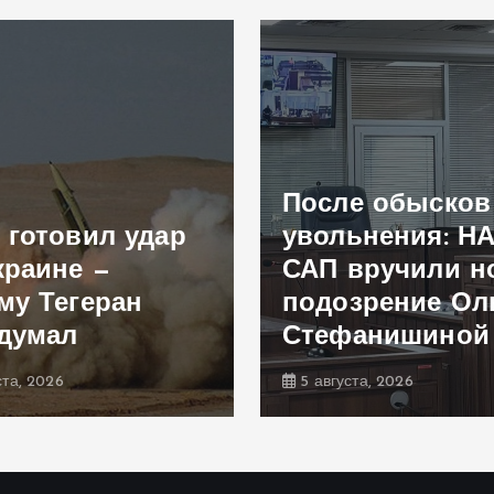
После обысков
 готовил удар
увольнения: Н
краине —
САП вручили н
му Тегеран
подозрение Ол
думал
Стефанишиной
ста, 2026
5 августа, 2026