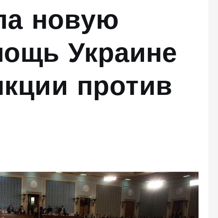
ла новую
ощь Украине
нкции против