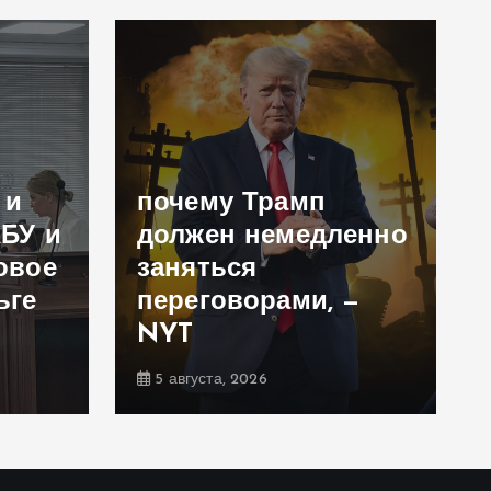
 и
почему Трамп
АБУ и
должен немедленно
овое
заняться
ьге
переговорами, —
NYT
5 августа, 2026