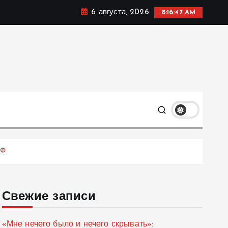
6 августа, 2026
8:16:48 AM
мике, политике и социальных сферах жизни Украины и
только
РФ
Свежие записи
«Мне нечего было и нечего скрывать»: