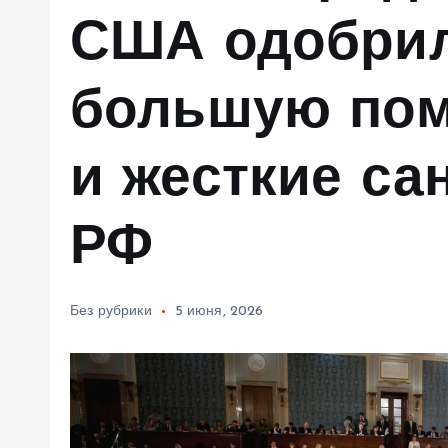
м
США одобри
у
большую пом
и жесткие са
РФ
Без рубрики
5 июня, 2026