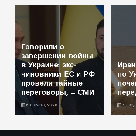
Говорили о
и
завершении войны
в Украине: экс-
Иран
чиновники ЕС и РФ
по У
а
провели тайные
поче
переговоры, — СМИ
пере
6 августа, 2026
5 авгу