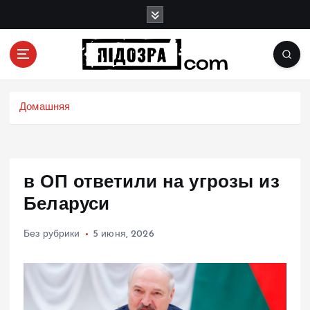
П
е
р
е
й
Подозрения и факты преступных действий в
т
экономике, политике и социальных сферах
и
Домашняя
жизни Украины и не только
к
с
о
д
в ОП ответили на угрозы из
е
р
Беларуси
ж
и
Без рубрики
5 июня, 2026
м
о
м
у