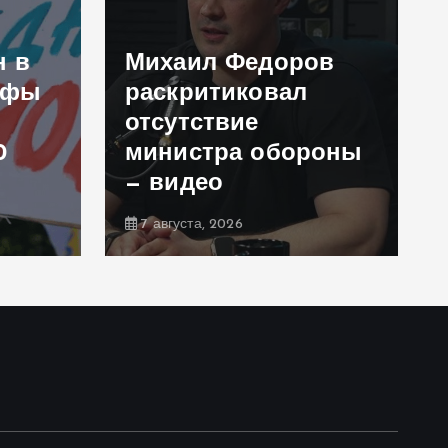
н в
Михаил Федоров
афы
раскритиковал
отсутствие
0
министра обороны
— видео
7 августа, 2026