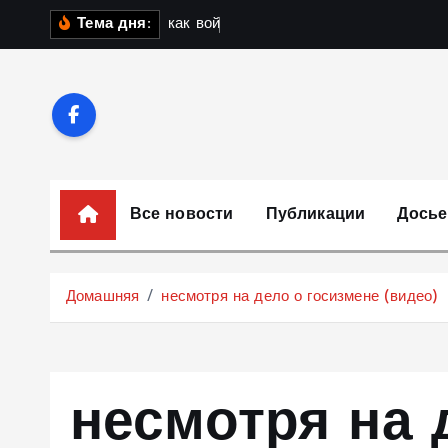
П
к
а
к
в
о
й
н
а
в
У
к
Тема дня:
е
р
е
й
т
и
к
Все новости
Публикации
Досье
с
о
д
Домашняя
несмотря на дело о госизмене (видео)
е
р
ж
и
несмотря на 
м
о