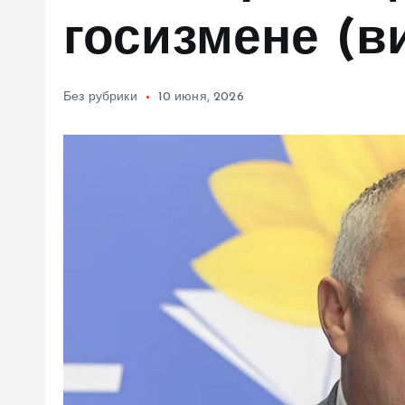
м
госизмене (в
у
Без рубрики
10 июня, 2026