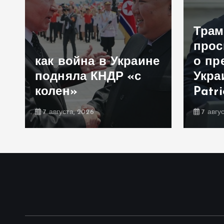
Трам
прос
как война в Украине
о пр
подняла КНДР «с
Укра
колен»
Patr
7 августа, 2026
7 авгу