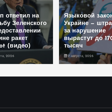
п ответил на
Языковой зако
ьбу Зеленского
Украине — штр
едоставлении
за нарушение
ине ракет
вырастут до 17
iot (видео)
тысяч
ста, 2026
7 августа, 2026