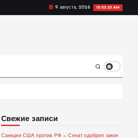
9 августа, 2026
10:22:26 AM
мике, политике и социальных сферах жизни Украины и
только
Свежие записи
Санкции США против РФ — Сенат одобрил закон