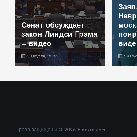
Заяв
Навр
Сенат обсуждает
моск
закон Линдси Грэма
понр
— видео
виде
8 августа, 2026
7 авгу
Права защищены © 2026 Pidozra.com