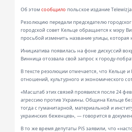
Об этом
сообщило
польское издание Telewizja
Резолюцию передали председателю городского
городской совет Кельце обращается к мэру В
просьбой изменить название улицы, которая н
Инициатива появилась на фоне дискуссий вок
Винница отозвала свой запрос к городу-побра
В тексте резолюции отмечается, что Кельце и
отношений, культурного и экономического со
«Масштаб этих связей проявился после 24 фев
агрессию против Украины. Община Кельце бе
тогда с гуманитарной, материальной и инст
украинских беженцев», — говорится в докумен
В то же время депутаты PiS заявили, что «на