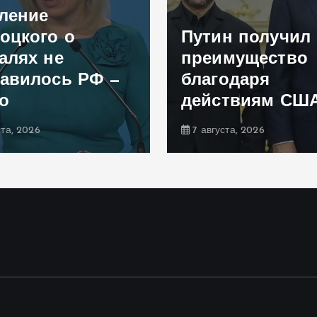
ление
оцкого о
Путин получил
алях не
преимущество
авилось РФ —
благодаря
о
действиям СШ
ста, 2026
7 августа, 2026