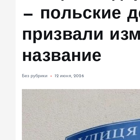
м
— польские 
у
призвали изм
название
Без рубрики
12 июня, 2026