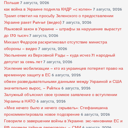
Польше
7 августа, 2026
как война в Украине подняла КНДР «с колен»
7 августа, 2026
Трамп ответил на просьбу Зеленского о предоставлении
Украине ракет Patriot (видео)
7 августа, 2026
Языковой закон в Украине — штрафы за нарушение вырастут
до 170 тысяч
7 августа, 2026
Михаил Федоров раскритиковал отсутствие министра
обороны — видео
7 августа, 2026
Увольнение из Верховной Рады — куда исчез 71 народный
депутат за семь лет
7 августа, 2026
Усиление мобилизации — кто из украинцев потеряет право на
временную защиту в ЕС
6 августа, 2026
обмен разведывательными данными между Украиной и США
значительно вырос, — Politico
6 августа, 2026
Залужный объяснил свое громкое заявление о вступлении
Украины в НАТО
6 августа, 2026
«Мне нечего было и нечего скрывать»: Стефанишина
прокомментировала новое подозрение
6 августа, 2026
Говорили о завершении войны в Украине: экс-чиновники ЕС и
РФ провели тайные переговоры, — СМИ
6 августа, 2026