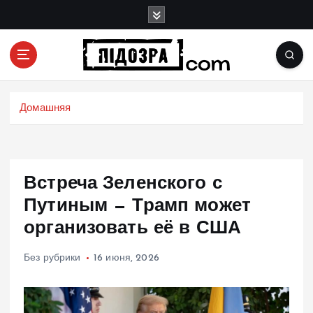
П
е
р
е
й
Подозрения и факты преступных действий в
т
экономике, политике и социальных сферах
и
Домашняя
жизни Украины и не только
к
с
о
д
Встреча Зеленского с
е
р
Путиным — Трамп может
ж
организовать её в США
и
м
Без рубрики
16 июня, 2026
о
м
у