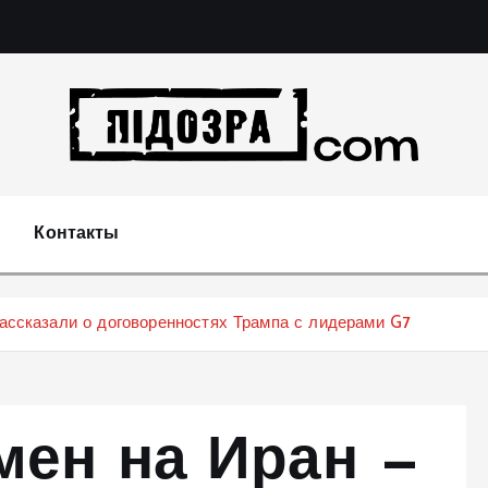
Подозрения и факты преступных действий в эконо
не 
Контакты
рассказали о договоренностях Трампа с лидерами G7
мен на Иран —