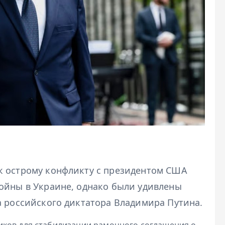
к острому конфликту с президентом США
ойны в Украине, однако были удивлены
а российского диктатора Владимира Путина.
иков для стабилизации рамочного соглашения о