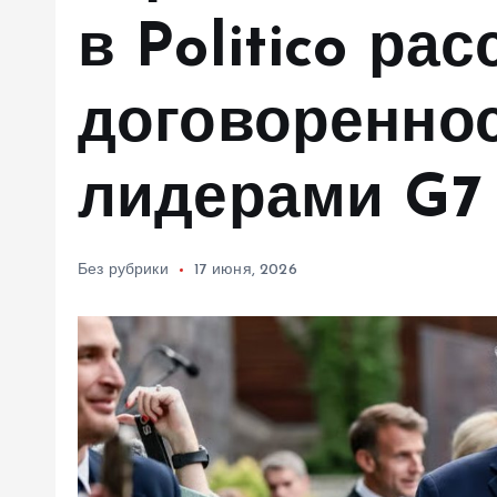
м
в Politico ра
у
договореннос
лидерами G7
Без рубрики
17 июня, 2026