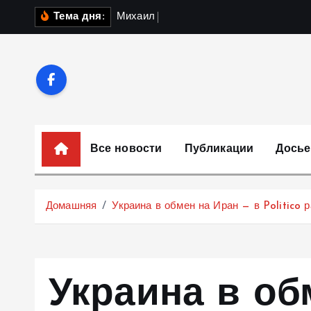
П
М
и
х
а
и
л
Ф
е
д
о
р
о
в
Тема дня:
е
р
е
й
т
и
к
Все новости
Публикации
Досье
с
о
д
Домашняя
Украина в обмен на Иран — в Politico 
е
р
ж
и
Украина в об
м
о